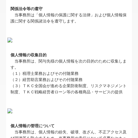
料金について
関係法令等の遵守
病院・診療所の皆様へ
当事務所は「個人情報の保護に関する法律」および個人情報保
護に関する関係諸法令を遵守します。
社会福祉法人の皆様へ
経営改善オンデマンド講座
個人情報の収集目的
補助金・助成金・融資情報
当事務所は、関与先様の個人情報を次の目的のために収集しま
す。
関与先向け融資商品ご紹介
（１）税理士業務およびその付随業務
（２）経営助言業務およびその付随業務
グループ通算（有利・不利）判定
（３）ＴＫＣ全国会が進める企業防衛制度、リスクマネジメント
制度、ＴＫＣ戦略経営者ローン等の各種商品・サービスの提供
経営者お役立ち情報
TKCシステムQ&A
経営革新等支援機関とは
個人情報の管理について
当事務所は、個人情報の紛失、破壊、改ざん、不正アクセス及