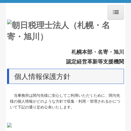
ホーム
採用情報
札幌本部・名寄・旭川
お知らせ
認定経営革新等支援機関
経営理念
個人情報保護方針
事務所紹介
交通案内
当事務所は関与先様に安心してご利用いただくために、関与先
様の個人情報がどのような方針で収集・利用・管理されるかにつ
業務案内
いて下記の通り定め公表いたします。
セミナー案内