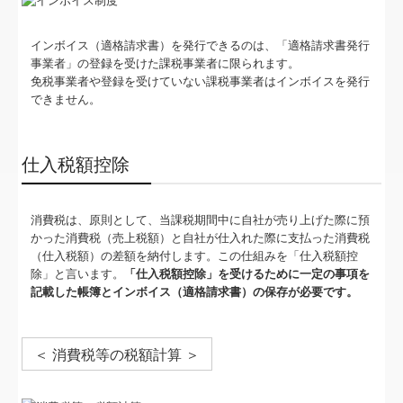
経営改善計画の策定支援
関連リンク
インボイス（適格請求書）を発行できるのは、「適格請求書発行
事業者」の登録を受けた課税事業者に限られます。
免税事業者や登録を受けていない課税事業者はインボイスを発行
TKCリンク集
できません。
個人情報保護方針
仕入税額控除
お問合せ
経営者の四季
消費税は、原則として、当課税期間中に自社が売り上げた際に預
かった消費税（売上税額）と自社が仕入れた際に支払った消費税
（仕入税額）の差額を納付します。この仕組みを「仕入税額控
除」と言います。
「仕入税額控除」を受けるために一定の事項を
記載した帳簿とインボイス（適格請求書）の保存が必要です。
＜ 消費税等の税額計算 ＞