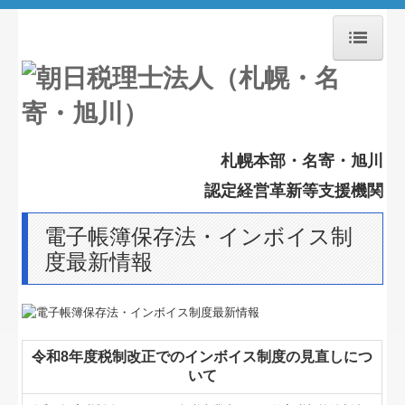
ホーム
採用情報
札幌本部・名寄・旭川
お知らせ
認定経営革新等支援機関
経営理念
電子帳簿保存法・インボイス制
事務所紹介
度最新情報
交通案内
業務案内
令和8年度税制改正でのインボイス制度の見直しにつ
セミナー案内
いて