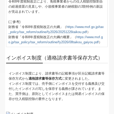
料金について
令和8年度税制改正により、免税事業者からの仕入税額控除割合
の経過措置の見直しや、小規模事業者の納税額の3割特例の新設
が見込まれています。
病院・診療所の皆様へ
(ご参考)
社会福祉法人の皆様へ
財務省「令和8年度税制改正の大綱」（
https://www.mof.go.jp/tax
_policy/tax_reform/outline/fy2026/20251226taikou.pdf
）
経営改善オンデマンド講座
財務省「令和8年度税制改正の大綱の概要」（
https://www.mof.g
o.jp/tax_policy/tax_reform/outline/fy2026/08taikou_gaiyou.pdf
）
補助金・助成金・融資情報
インボイス制度（適格請求書等保存方式）
関与先向け融資商品ご紹介
グループ通算（有利・不利）判定
インボイス制度により、請求書等の記載事項が区分記載請求書等
保存方式から
適格請求書等保存方式
に変更されました。
経営者お役立ち情報
インボイス制度では、売手側にインボイスを交付する義務及び交
付したインボイスの写しを保存する義務が課されています。ま
TKCシステムQ&A
た、買手側は、原則としてインボイスまたは簡易インボイスの保
存が仕入税額控除の要件となります。
経営革新等支援機関とは