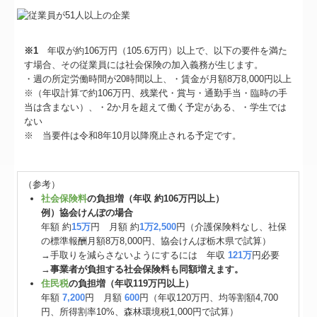
※1
年収が約106万円（105.6万円）以上で、以下の要件を満た
す場合、その従業員には社会保険の加入義務が生じます。
・週の所定労働時間が20時間以上、・賃金が月額8万8,000円以上
※（年収計算で約106万円、残業代・賞与・通勤手当・臨時の手
当は含まない）、・2か月を超えて働く予定がある、・学生では
ない
※ 当要件は令和8年10月以降廃止される予定です。
（参考）
社会保険料
の負担増（年収 約106万円以上）
例）協会けんぽの場合
年額 約
15万
円 月額 約
1万2,500
円（介護保険料なし、社保
の標準報酬月額8万8,000円、協会けんぽ栃木県で試算）
→手取りを減らさないようにするには 年収
121万
円必要
→
事業者が負担する社会保険料も同額増えます。
住民税
の負担増（年収119万円以上）
年額
7,200
円 月額
600
円（年収120万円、均等割額4,700
円、所得割率10%、森林環境税1,000円で試算）