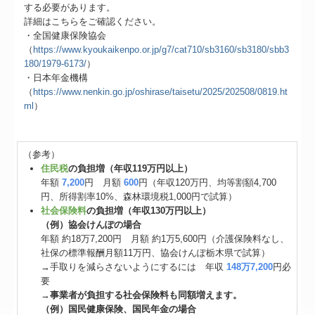
する必要があります。
詳細はこちらをご確認ください。
・全国健康保険協会
（
https://www.kyoukaikenpo.or.jp/g7/cat710/sb3160/sb3180/sbb3
180/1979-6173/
）
・日本年金機構
（
https://www.nenkin.go.jp/oshirase/taisetu/2025/202508/0819.ht
ml
）
（参考）
住民税
の負担増（年収119万円以上）
年額
7,200
円 月額
600
円（年収120万円、均等割額4,700
円、所得割率10%、森林環境税1,000円で試算）
社会保険料
の負担増（年収130万円以上）
（例）協会けんぽの場合
年額 約18万7,200円 月額 約1万5,600円（介護保険料なし、
社保の標準報酬月額11万円、協会けんぽ栃木県で試算）
→手取りを減らさないようにするには 年収
148万7,200
円必
要
→
事業者が負担する社会保険料も同額増えます。
（例）国民健康保険、国民年金の場合