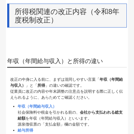
経営改善計画の策定支援
所得税関連の改正内容（令和8年
関連リンク
度税制改正）
TKCリンク集
個人情報保護方針
お問合せ
年収（年間給与収入）と所得の違い
経営者の四季
改正の中身に入る前に、まずは混同しやすい言葉「
年収（年間給
与収入）
」と「
所得
」の違いの確認です。
従業員に改正の内容や年末調整の注意点を説明する際に正しく伝
えられるように、あらためてご確認ください。
年収（年間給与収入）
社会保険料や税金を引かれる前の、
会社から支払われる総支
給額
を年収（年間給与収入）といいます。
源泉徴収票の「支払金額」欄の金額です。
給与所得