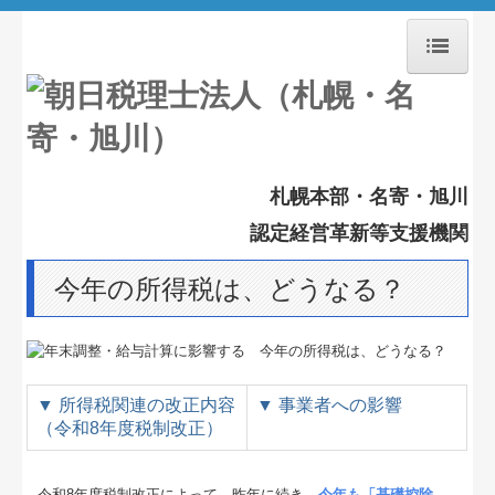
ホーム
採用情報
札幌本部・名寄・旭川
お知らせ
認定経営革新等支援機関
経営理念
今年の所得税は、どうなる？
事務所紹介
交通案内
業務案内
▼
所得税関連の改正内容
▼
事業者への影響
（令和8年度税制改正）
セミナー案内
令和8年度税制改正によって、昨年に続き、
今年も「基礎控除