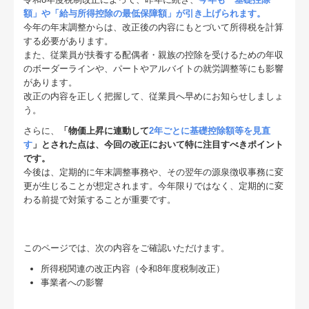
料金について
額」や「給与所得控除の最低保障額」が引き上げられます。
今年の年末調整からは、改正後の内容にもとづいて所得税を計算
病院・診療所の皆様へ
する必要があります。
また、従業員が扶養する配偶者・親族の控除を受けるための年収
社会福祉法人の皆様へ
のボーダーラインや、パートやアルバイトの就労調整等にも影響
があります。
経営改善オンデマンド講座
改正の内容を正しく把握して、従業員へ早めにお知らせしましょ
う。
補助金・助成金・融資情報
さらに、
「物価上昇に連動して
2年ごとに基礎控除額等を見直
す
」とされた点は、今回の改正において特に注目すべきポイント
関与先向け融資商品ご紹介
です。
今後は、定期的に年末調整事務や、その翌年の源泉徴収事務に変
更が生じることが想定されます。今年限りではなく、定期的に変
グループ通算（有利・不利）判定
わる前提で対策することが重要です。
経営者お役立ち情報
このページでは、次の内容をご確認いただけます。
TKCシステムQ&A
所得税関連の改正内容（令和8年度税制改正）
経営革新等支援機関とは
事業者への影響