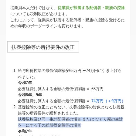
従業員本人だけではなく、
従業員が扶養する配偶者・親族の控除
についても税制改正があります。
これによって、従業員が扶養する配偶者・親族の控除を受けるた
めの年収のボーダーラインも変わります。
扶養控除等の所得要件の改正
給与所得控除の最低保障額が65万円 ➡74万円に引き上げら
れました。
令和7年
必要経費に算入する金額の最低保障額 ＝ 65万円
令和8年、9年
必要経費に算入する金額の最低保障額 ＝
74万円（＋9万円）
基礎控除の改正にともない、扶養控除等の対象となる扶養親
族等の所得要件が緩和されました。
扶養親族及び同⼀⽣計配偶者の場合 または ひとり親の⽣計
を⼀にする⼦の総所得⾦額等の場合
令和7年