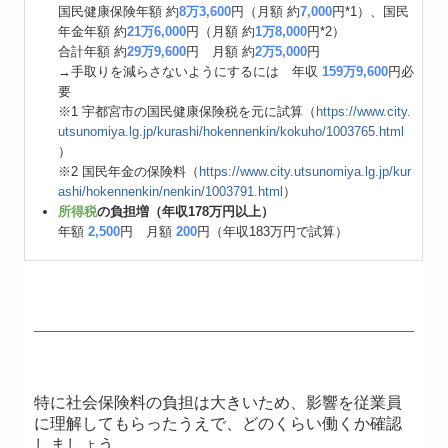
国民健康保険年額 約
8万3,600
円（月額 約
7,000
円*1）、国民
年金年額 約
21万6,000
円（月額 約
1万8,000
円*2）
合計年額 約
29万9,600
円 月額 約
2万5,000
円
→手取りを減らさないようにするには 年収
159万9,600
円必
要
※1 宇都宮市の国民健康保険税を元に試算（
https://www.city.
utsunomiya.lg.jp/kurashi/hokennenkin/kokuho/1003765.html
）
※2 国民年金の保険料（
https://www.city.utsunomiya.lg.jp/kur
ashi/hokennenkin/nenkin/1003791.html
）
所得税
の負担増（年収178万円以上）
年額
2,500
円 月額
200
円（年収183万円で試算）
特に社会保険料の負担は大きいため、影響を従業員
に理解してもらったうえで、どのくらい働くか確認
しましょう。