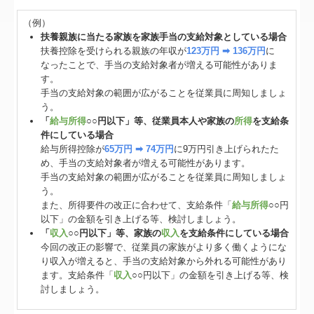
（例）
扶養親族に当たる家族を家族手当の支給対象としている場合
扶養控除を受けられる親族の年収が
123万円 ➡ 136万円
に
なったことで、手当の支給対象者が増える可能性がありま
す。
手当の支給対象の範囲が広がることを従業員に周知しましょ
う。
「
給与所得
○○円以下」等、従業員本人や家族の
所得
を支給条
件にしている場合
給与所得控除が
65万円 ➡ 74万円
に9万円引き上げられたた
め、手当の支給対象者が増える可能性があります。
手当の支給対象の範囲が広がることを従業員に周知しましょ
う。
また、所得要件の改正に合わせて、支給条件「
給与所得
○○円
以下」の金額を引き上げる等、検討しましょう。
「
収入
○○円以下」等、家族の
収入
を支給条件にしている場合
今回の改正の影響で、従業員の家族がより多く働くようにな
り収入が増えると、手当の支給対象から外れる可能性があり
ます。支給条件「
収入
○○円以下」の金額を引き上げる等、検
討しましょう。