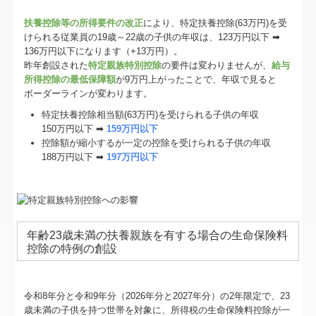
扶養控除等の所得要件の改正
により、特定扶養控除(63万円)を受
けられる従業員の19歳～22歳の子供の年収は、123万円以下 ➡
136万円以下になります（+13万円）。
昨年創設された
特定親族特別控除
の要件は変わりませんが、
給与
所得控除の最低保障額
が9万円上がったことで、年収で見ると
ボーダーラインが変わります。
特定扶養控除相当額(63万円)を受けられる子供の年収
150万円以下 ➡
159万円以下
控除額が縮小するが一定の控除を受けられる子供の年収
188万円以下 ➡
197万円以下
年齢23歳未満の扶養親族を有する場合の生命保険料
控除の特例の創設
令和8年分と令和9年分（2026年分と2027年分）の2年限定で、23
歳未満の子供を持つ世帯を対象に、所得税の生命保険料控除が一